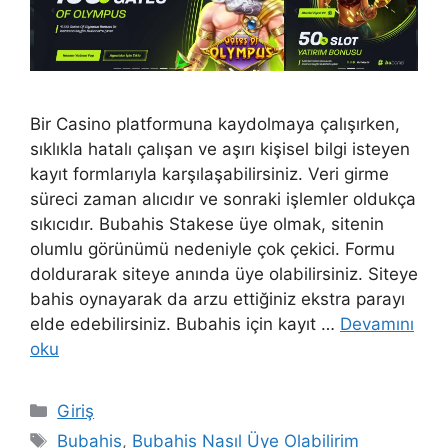
Bir Casino platformuna kaydolmaya çalışırken,
sıklıkla hatalı çalışan ve aşırı kişisel bilgi isteyen
kayıt formlarıyla karşılaşabilirsiniz. Veri girme
süreci zaman alıcıdır ve sonraki işlemler oldukça
sıkıcıdır. Bubahis Stakese üye olmak, sitenin
olumlu görünümü nedeniyle çok çekici. Formu
doldurarak siteye anında üye olabilirsiniz. Siteye
bahis oynayarak da arzu ettiğiniz ekstra parayı
elde edebilirsiniz. Bubahis için kayıt …
Devamını
oku
Kategoriler
Giriş
Etiketler
Bubahis
,
Bubahis Nasıl Üye Olabilirim