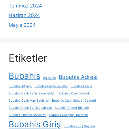
Temmuz 2024
Haziran 2024
Mayıs 2024
Etiketler
Bubahis
Bubahis Adresi
Bu Bahis
Bubahis Altyapı
Bubahis Bingo Oyunlar
Bubahis Bonus
Bubahis Canlı Bahis Seçenekleri
Bubahis Canlı Destek
Bubahis Canlı Maç Bahisleri
Bubahis Canlı Sohbet Desteği
Bubahis Canlı TV Uygulaması
Bubahis E-spor Bölümü
Bubahis Etkinlik Bonusları
Bubahis Gelişmiş Tasarımı
Bubahis Giriş
Bubahis Giriş Sayfası