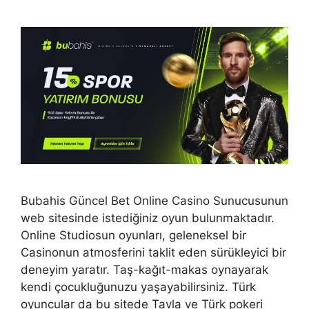
Bubahis Güncel Bet Online Casino Sunucusunun
web sitesinde istediğiniz oyun bulunmaktadır.
Online Studiosun oyunları, geleneksel bir
Casinonun atmosferini taklit eden sürükleyici bir
deneyim yaratır. Taş-kağıt-makas oynayarak
kendi çocukluğunuzu yaşayabilirsiniz. Türk
oyuncular da bu sitede Tavla ve Türk pokeri