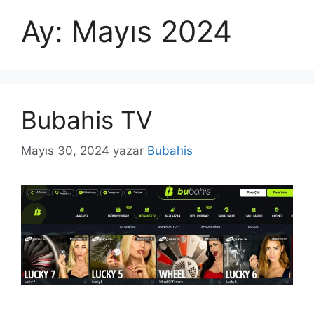
Ay:
Mayıs 2024
Bubahis TV
Mayıs 30, 2024
yazar
Bubahis