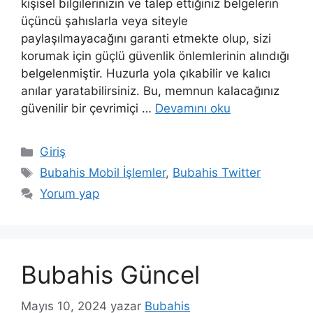
kişisel bilgilerinizin ve talep ettiğiniz belgelerin
üçüncü şahıslarla veya siteyle
paylaşılmayacağını garanti etmekte olup, sizi
korumak için güçlü güvenlik önlemlerinin alındığı
belgelenmiştir. Huzurla yola çıkabilir ve kalıcı
anılar yaratabilirsiniz. Bu, memnun kalacağınız
güvenilir bir çevrimiçi …
Devamını oku
Kategoriler
Giriş
Etiketler
Bubahis Mobil İşlemler
,
Bubahis Twitter
Yorum yap
Bubahis Güncel
Mayıs 10, 2024
yazar
Bubahis