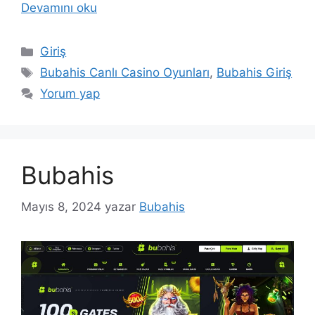
Devamını oku
Kategoriler
Giriş
Etiketler
Bubahis Canlı Casino Oyunları
,
Bubahis Giriş
Yorum yap
Bubahis
Mayıs 8, 2024
yazar
Bubahis