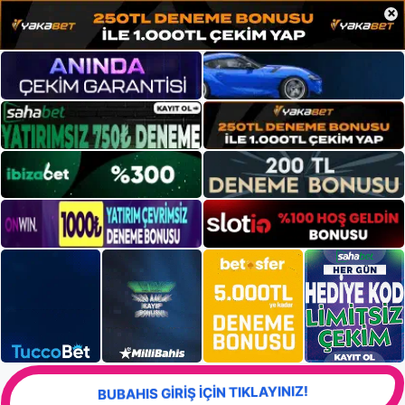
×
BUBAHIS GİRİŞ İÇİN TIKLAYINIZ!