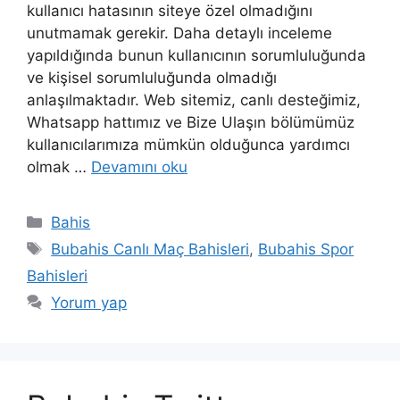
kullanıcı hatasının siteye özel olmadığını
unutmamak gerekir. Daha detaylı inceleme
yapıldığında bunun kullanıcının sorumluluğunda
ve kişisel sorumluluğunda olmadığı
anlaşılmaktadır. Web sitemiz, canlı desteğimiz,
Whatsapp hattımız ve Bize Ulaşın bölümümüz
kullanıcılarımıza mümkün olduğunca yardımcı
olmak …
Devamını oku
Kategoriler
Bahis
Etiketler
Bubahis Canlı Maç Bahisleri
,
Bubahis Spor
Bahisleri
Yorum yap