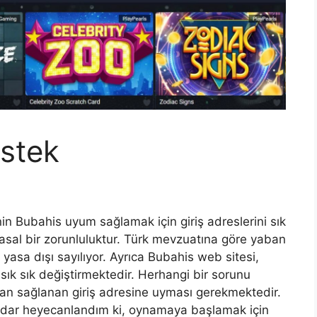
stek
in Bubahis uyum sağlamak için giriş adreslerini sık
yasal bir zorunluluktur. Türk mevzuatına göre yaban
 yasa dışı sayılıyor. Ayrıca Bubahis web sitesi,
 sık sık değiştirmektedir. Herhangi bir sorunu
dan sağlanan giriş adresine uyması gerekmektedir.
dar heyecanlandım ki, oynamaya başlamak için