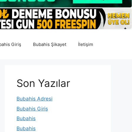
ahis Giriş
Bubahis Şikayet
İletişim
Son Yazılar
Bubahis Adresi
Bubahis Giriş
Bubahis
Bubahis