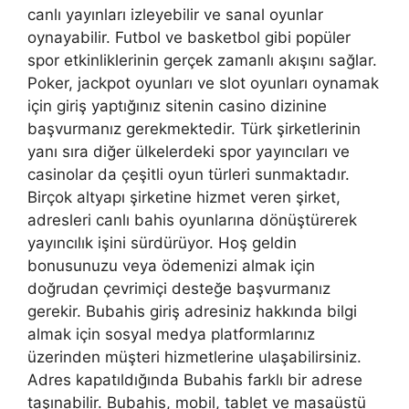
canlı yayınları izleyebilir ve sanal oyunlar
oynayabilir. Futbol ve basketbol gibi popüler
spor etkinliklerinin gerçek zamanlı akışını sağlar.
Poker, jackpot oyunları ve slot oyunları oynamak
için giriş yaptığınız sitenin casino dizinine
başvurmanız gerekmektedir. Türk şirketlerinin
yanı sıra diğer ülkelerdeki spor yayıncıları ve
casinolar da çeşitli oyun türleri sunmaktadır.
Birçok altyapı şirketine hizmet veren şirket,
adresleri canlı bahis oyunlarına dönüştürerek
yayıncılık işini sürdürüyor. Hoş geldin
bonusunuzu veya ödemenizi almak için
doğrudan çevrimiçi desteğe başvurmanız
gerekir. Bubahis giriş adresiniz hakkında bilgi
almak için sosyal medya platformlarınız
üzerinden müşteri hizmetlerine ulaşabilirsiniz.
Adres kapatıldığında Bubahis farklı bir adrese
taşınabilir. Bubahis, mobil, tablet ve masaüstü