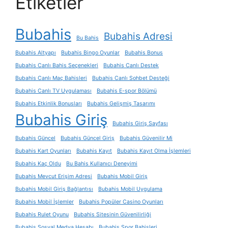
Etiketler
Bubahis
Bubahis Adresi
Bu Bahis
Bubahis Altyapı
Bubahis Bingo Oyunlar
Bubahis Bonus
Bubahis Canlı Bahis Seçenekleri
Bubahis Canlı Destek
Bubahis Canlı Maç Bahisleri
Bubahis Canlı Sohbet Desteği
Bubahis Canlı TV Uygulaması
Bubahis E-spor Bölümü
Bubahis Etkinlik Bonusları
Bubahis Gelişmiş Tasarımı
Bubahis Giriş
Bubahis Giriş Sayfası
Bubahis Güncel
Bubahis Güncel Giriş
Bubahis Güvenilir Mi
Bubahis Kart Oyunları
Bubahis Kayıt
Bubahis Kayıt Olma İşlemleri
Bubahis Kaç Oldu
Bu Bahis Kullanıcı Deneyimi
Bubahis Mevcut Erişim Adresi
Bubahis Mobil Giriş
Bubahis Mobil Giriş Bağlantısı
Bubahis Mobil Uygulama
Bubahis Mobil İşlemler
Bubahis Popüler Casino Oyunları
Bubahis Rulet Oyunu
Bubahis Sitesinin Güvenilirliği
Bubahis Sosyal Medya Hesabı
Bubahis Spor Bahisleri