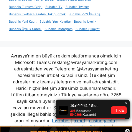
Bubahis Turnuva Girişi
Bubahis TV
Bubahis Twitter
Bubahis Twitter Hesabını Takip Etmek
Bubahis VPN İle Giriş
Bubahis Yeni Kayıt
Bubahis Yeni Kayıtlar
Bubahis Üyelik
Bubahis Üyelik Süreci
Bubahis İnstagram
Bubahis Şikayet
Avrasya'nın en büyük reklam platformunda olmak için
Microsoft Teams:
reklam@avrasyamarketing.com
adresimizden veya Telegram: @Avrasyamarketing
adresimizden irtibat kurabilirsiniz. (Tek iletişim
adreslerimiz teams / telegram ve mail adresimizdir.
Harici hiçbir iletişim adresimiz bulunmamaktadır.
Lütfen itibar etmeyiniz.) Türkiye yasalarına göre 7258
sayılı kanun uyarınca yasa dışı bahis oynamanın
cezaları mevcuttur. Şu an bulunduğunuz site hiç bir
şekilde illegal bahis oyunları oynatmıyor ve oynamaya
aracı olmuyordur.
toskabet
|
axbet
|
casinogalata
|
chamadabet
|
betmarket
|
royalcaribbeanbet
|
×