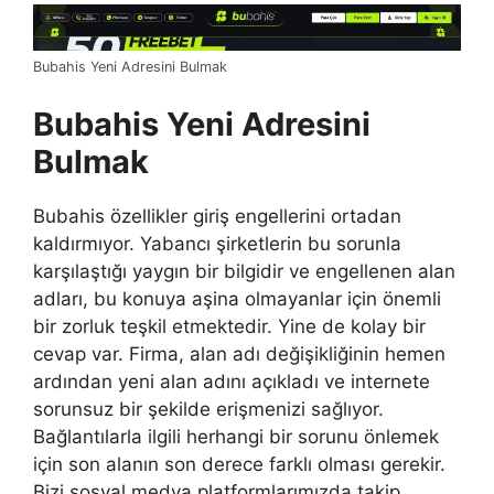
Bubahis Yeni Adresini Bulmak
Bubahis Yeni Adresini
Bulmak
Bubahis özellikler giriş engellerini ortadan
kaldırmıyor. Yabancı şirketlerin bu sorunla
karşılaştığı yaygın bir bilgidir ve engellenen alan
adları, bu konuya aşina olmayanlar için önemli
bir zorluk teşkil etmektedir. Yine de kolay bir
cevap var. Firma, alan adı değişikliğinin hemen
ardından yeni alan adını açıkladı ve internete
sorunsuz bir şekilde erişmenizi sağlıyor.
Bağlantılarla ilgili herhangi bir sorunu önlemek
için son alanın son derece farklı olması gerekir.
Bizi sosyal medya platformlarımızda takip