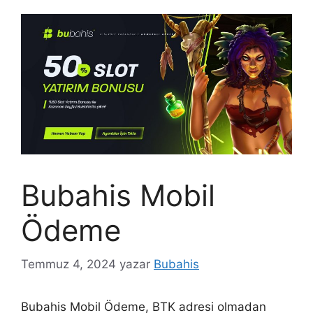
Bubahis Mobil
Ödeme
Temmuz 4, 2024
yazar
Bubahis
Bubahis Mobil Ödeme, BTK adresi olmadan