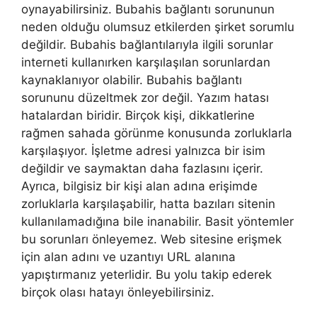
oynayabilirsiniz. Bubahis bağlantı sorununun
neden olduğu olumsuz etkilerden şirket sorumlu
değildir. Bubahis bağlantılarıyla ilgili sorunlar
interneti kullanırken karşılaşılan sorunlardan
kaynaklanıyor olabilir. Bubahis bağlantı
sorununu düzeltmek zor değil. Yazım hatası
hatalardan biridir. Birçok kişi, dikkatlerine
rağmen sahada görünme konusunda zorluklarla
karşılaşıyor. İşletme adresi yalnızca bir isim
değildir ve saymaktan daha fazlasını içerir.
Ayrıca, bilgisiz bir kişi alan adına erişimde
zorluklarla karşılaşabilir, hatta bazıları sitenin
kullanılamadığına bile inanabilir. Basit yöntemler
bu sorunları önleyemez. Web sitesine erişmek
için alan adını ve uzantıyı URL alanına
yapıştırmanız yeterlidir. Bu yolu takip ederek
birçok olası hatayı önleyebilirsiniz.