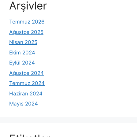
Arşivler
Temmuz 2026
Ağustos 2025
Nisan 2025
Ekim 2024
Eylül 2024
Ağustos 2024
Temmuz 2024
Haziran 2024
Mayıs 2024