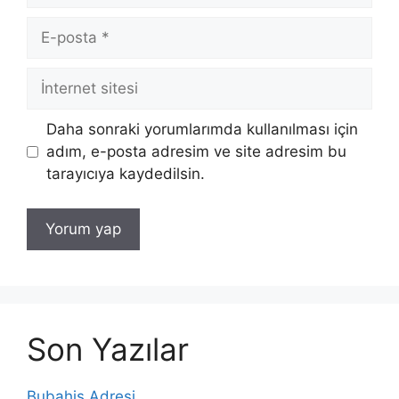
E-
posta
İnternet
sitesi
Daha sonraki yorumlarımda kullanılması için
adım, e-posta adresim ve site adresim bu
tarayıcıya kaydedilsin.
Son Yazılar
Bubahis Adresi